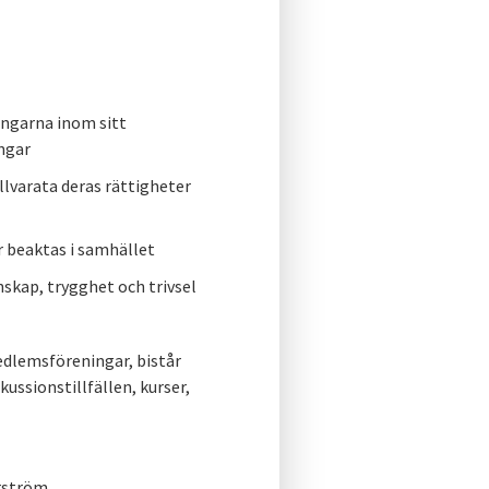
ngarna inom sitt
ngar
llvarata deras rättigheter
r beaktas i samhället
skap, trygghet och trivsel
dlemsföreningar, bistår
ussionstillfällen, kurser,
rström