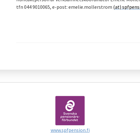
tfn 044 9010065, e-post: emelie.mollerstrom
(at) spfpensi
www.spfpension.fi