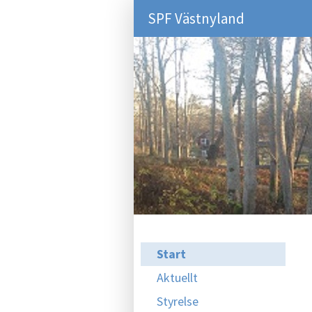
SPF Västnyland
Start
Aktuellt
Styrelse