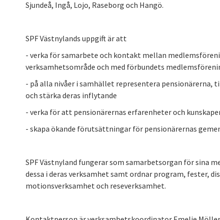
Sjundeå, Ingå, Lojo, Raseborg och Hangö.
SPF Västnylands uppgift är att
- verka för samarbete och kontakt mellan medlemsföreni
verksamhetsområde och med förbundets medlemsföreni
- på alla nivåer i samhället representera pensionärerna, ti
och stärka deras inflytande
- verka för att pensionärernas erfarenheter och kunskape
- skapa ökande förutsättningar för pensionärernas gemen
SPF Västnyland fungerar som samarbetsorgan för sina me
dessa i deras verksamhet samt ordnar program, fester, disk
motionsverksamhet och reseverksamhet.
Kontaktperson är verksamhetskoordinator Emelie Mölle